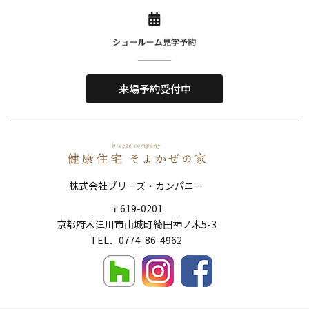
Home
About Us
ホーム
私たちについて
来場予約受付中
Reason
Performance
選ばれる理由
住宅性能
Order House
Works
注文住宅
施工事例
株式会社ブリーズ・カンパニー
Show Room
FAQ
〒619-0201
ショールーム
よくある質問
京都府木津川市山城町綺田神ノ木5-3
Topics
News
​​​​​​​TEL．
0774-86-4962
トピックス
新着情報
Company
Contact
会社概要
お問い合わせ