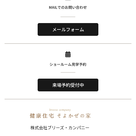
株式会社ブリーズ・カンパニー
〒619-0201
メールフォーム
京都府木津川市山城町綺田神ノ木5-3
​TEL．
0774-86-4962
Home
About Us
ホーム
私たちについて
来場予約受付中
Reason
Performance
選ばれる理由
住宅性能
Order House
Works
注文住宅
施工事例
株式会社ブリーズ・カンパニー
Show Room
FAQ