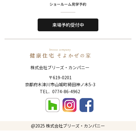
Home
About Us
ホーム
私たちについて
来場予約受付中
Reason
Performance
選ばれる理由
住宅性能
Order House
Works
注文住宅
施工事例
株式会社ブリーズ・カンパニー
Show Room
FAQ
〒619-0201
ショールーム
よくある質問
京都府木津川市山城町綺田神ノ木5-3
Topics
News
​​​​​​​TEL．
0774-86-4962
トピックス
新着情報
Company
Contact
会社概要
お問い合わせ
@2025
株式会社ブリーズ・カンパニー