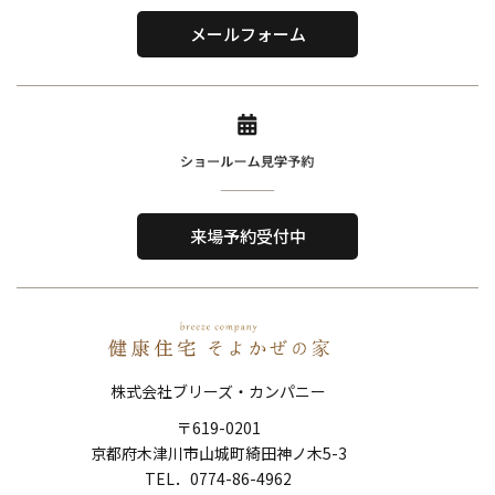
〒619-0201
メールフォーム
京都府木津川市山城町綺田神ノ木5-3
​TEL．
0774-86-4962
Home
About Us
ホーム
私たちについて
来場予約受付中
Reason
Performance
選ばれる理由
住宅性能
Order House
Works
注文住宅
施工事例
株式会社ブリーズ・カンパニー
Show Room
FAQ
〒619-0201
ショールーム
よくある質問
京都府木津川市山城町綺田神ノ木5-3
Topics
News
​​​​​​​TEL．
0774-86-4962