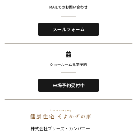
株式会社ブリーズ・カンパニー
〒619-0201
メールフォーム
京都府木津川市山城町綺田神ノ木5-3
​TEL．
0774-86-4962
Home
About Us
ホーム
私たちについて
来場予約受付中
Reason
Performance
選ばれる理由
住宅性能
Order House
Works
注文住宅
施工事例
株式会社ブリーズ・カンパニー
Show Room
FAQ