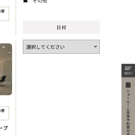
その他
の家
日付
の家
ープ