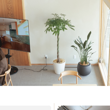
e
About Us
私たちについて
ormance
Order House
能
注文住宅
w Room
FAQ
ルーム
よくある質問
s
Company