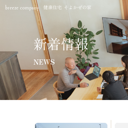
健康住宅 そよかぜの家
breeze company
Hom
ホーム
新着情報
Perf
NEWS
住宅性
Sho
ショー
株式会社ブリーズ・カンパニー
〒619-0201
New
京都府木津川市山城町綺田神ノ木5-3