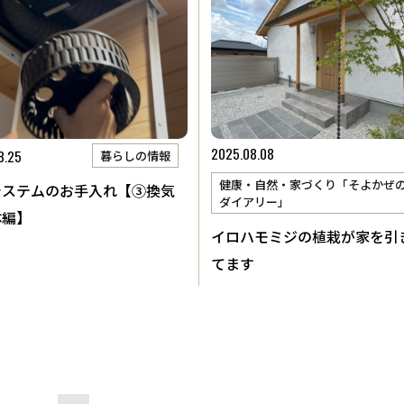
報
会社概要
2025.08.08
8.25
暮らしの情報
健康・自然・家づくり「そよかぜ
システムのお手入れ【③換気
ダイアリー」
体編】
イロハモミジの植栽が家を引
てます