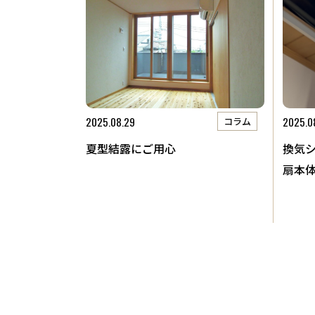
​TEL．
0774-86-4962
新着情
2025.08.29
2025.0
コラム
夏型結露にご用心
換気
扇本