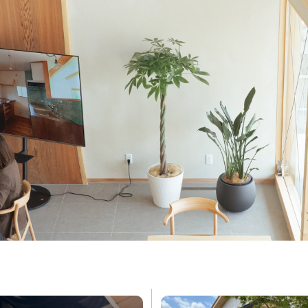
e
About Us
私たちについて
ormance
Order House
能
注文住宅
w Room
FAQ
ルーム
よくある質問
s
Company