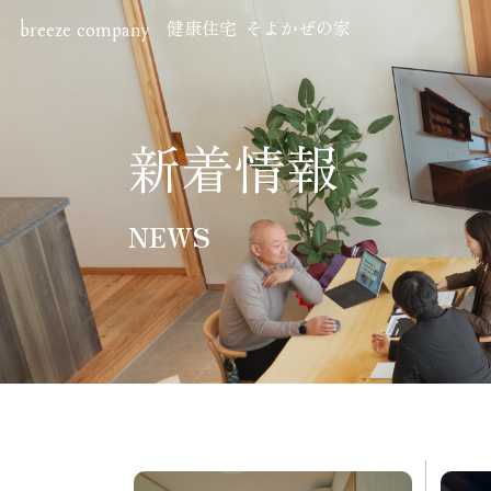
健康住宅 そよかぜの家
breeze company
Hom
ホーム
新着情報
Perf
NEWS
住宅性
Sho
ショー
株式会社ブリーズ・カンパニー
〒619-0201
New
京都府木津川市山城町綺田神ノ木5-3