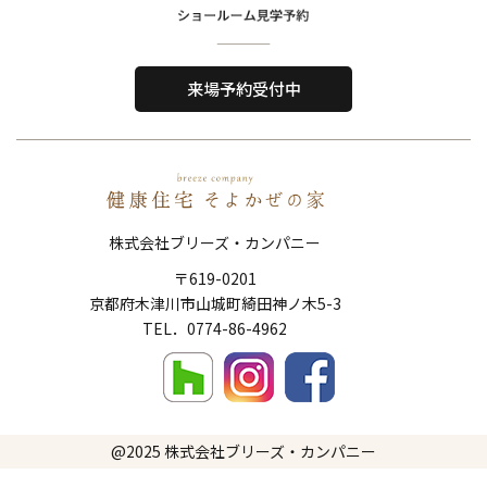
Home
About Us
ホーム
私たちについて
来場予約受付中
Reason
Performance
選ばれる理由
住宅性能
Order House
Works
注文住宅
施工事例
株式会社ブリーズ・カンパニー
Show Room
FAQ
〒619-0201
ショールーム
よくある質問
京都府木津川市山城町綺田神ノ木5-3
Topics
News
​​​​​​​TEL．
0774-86-4962
トピックス
新着情報
Company
Contact
会社概要
お問い合わせ
@2025
株式会社ブリーズ・カンパニー