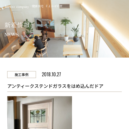
健康住宅 そよかぜの家
breeze company
新着情報
NEWS
2018.10.27
施工事例
アンティークステンドガラスをはめ込んだドア