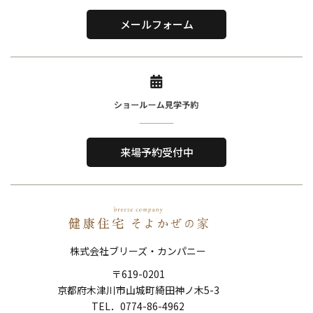
〒619-0201
メールフォーム
京都府木津川市山城町綺田神ノ木5-3
​TEL．
0774-86-4962
Home
About Us
ホーム
私たちについて
来場予約受付中
Reason
Performance
選ばれる理由
住宅性能
Order House
Works
注文住宅
施工事例
株式会社ブリーズ・カンパニー
Show Room
FAQ
〒619-0201
ショールーム
よくある質問
京都府木津川市山城町綺田神ノ木5-3
Topics
News
​​​​​​​TEL．
0774-86-4962