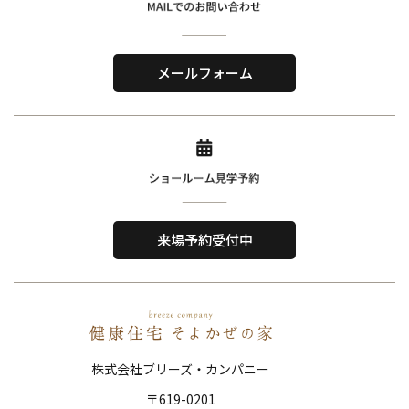
株式会社ブリーズ・カンパニー
〒619-0201
メールフォーム
京都府木津川市山城町綺田神ノ木5-3
​TEL．
0774-86-4962
Home
About Us
ホーム
私たちについて
来場予約受付中
Reason
Performance
選ばれる理由
住宅性能
Order House
Works
注文住宅
施工事例
株式会社ブリーズ・カンパニー
Show Room
FAQ
〒619-0201
ショールーム
よくある質問