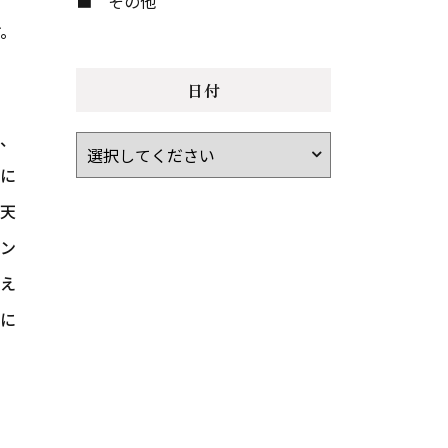
その他
す。
日付
、
ろに
天
レン
生え
いに