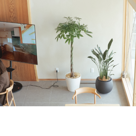
e
About Us
私たちについて
ormance
Order House
能
注文住宅
w Room
FAQ
ルーム
よくある質問
s
Company