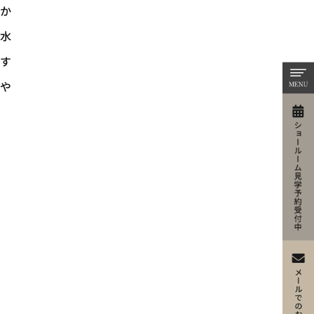
か
た水
す
や