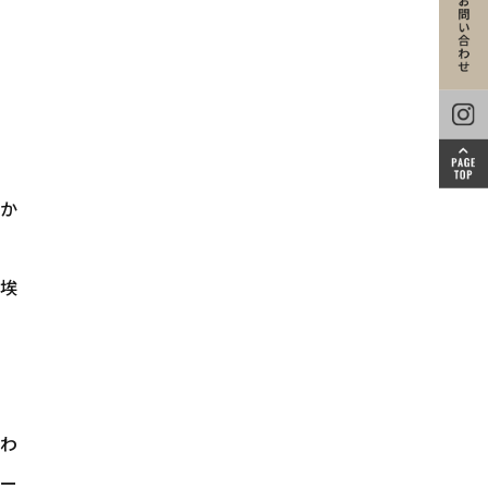
か
に埃
終わ
ホー