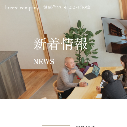
健康住宅 そよかぜの家
breeze company
Hom
ホーム
新着情報
Perf
NEWS
住宅性
Sho
ショー
株式会社ブリーズ・カンパニー
〒619-0201
New
京都府木津川市山城町綺田神ノ木5-3