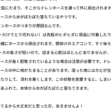
け皿にたまり、そこからドレンホースを通って外に排出されま
ホースから水がぽたぽた落ちているやつです。
レンホースのつまりが原因なんです。
ーだけでとり切れない）は先程のヒダヒダに部品に付着したり
一緒にホースから排出されます。壁掛けのエアコンで、すぐ後
ースの長さが短いので、詰まる心配はほとんどありませんが、
ホースが長く配管されているような場合は注意が必要です。ド
ホースの中に埃がたまることがあります。湿った埃にはカビが
いたりして、流れを悪くします。この状態を放置すると、しま
があふれて、本体から水がぽたぽたと落ちてきます。
ってるから大丈夫だと思った方、あきませんよ！