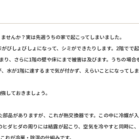
報
会社概要
りませんか？実は先週うちの家で起こってしまいました。
床がびしょびしょになって、シミができたりします。2階でで
まり、さらに1階の壁や床にまで被害は及びます。うちの場合
が、水が1階に達するまで気が付かず、えらいことになってし
勉強しておきましょう。
た部品がありますが、これが熱交換器です。この中に冷媒が入
のヒダヒダの周りには結露が起こり、空気を冷やすと同時に、
。これが冷房・除湿の仕組みです。