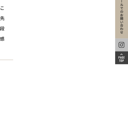
うこ
先
段
感