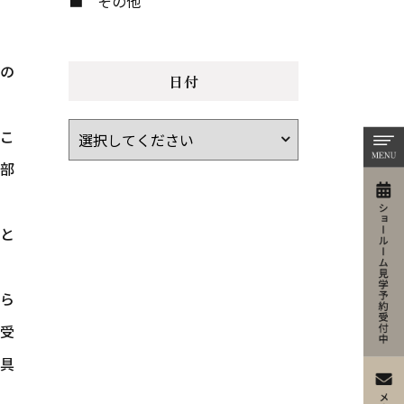
その他
もの
日付
こ
部
ひと
ばら
受
家具