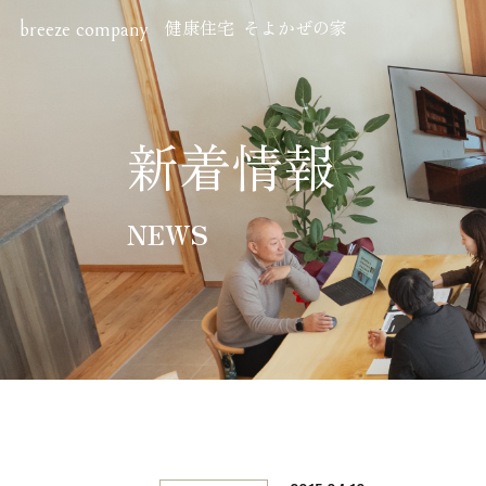
健康住宅 そよかぜの家
breeze company
Hom
ホーム
新着情報
Perf
NEWS
住宅性
Sho
ショー
株式会社ブリーズ・カンパニー
〒619-0201
New
京都府木津川市山城町綺田神ノ木5-3