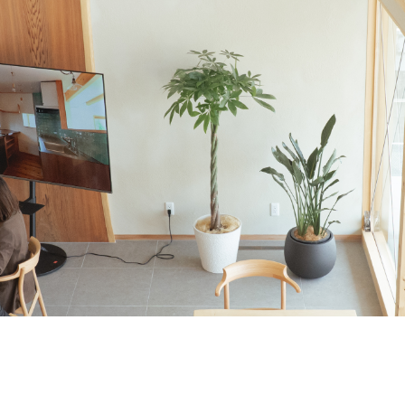
e
About Us
私たちについて
ormance
Order House
能
注文住宅
w Room
FAQ
ルーム
よくある質問
s
Company