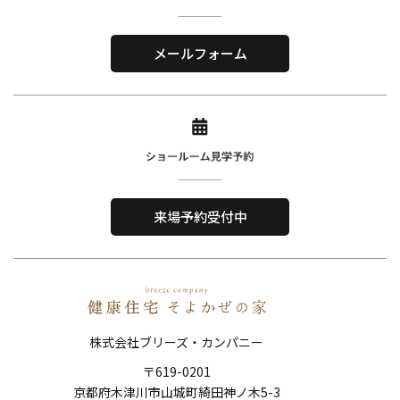
株式会社ブリーズ・カンパニー
〒619-0201
メールフォーム
京都府木津川市山城町綺田神ノ木5-3
​TEL．
0774-86-4962
Home
About Us
ホーム
私たちについて
来場予約受付中
Reason
Performance
選ばれる理由
住宅性能
Order House
Works
注文住宅
施工事例
株式会社ブリーズ・カンパニー
Show Room
FAQ
〒619-0201
ショールーム
よくある質問
京都府木津川市山城町綺田神ノ木5-3