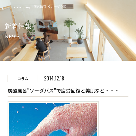
健康住宅 そよかぜの家
breeze company
新着情報
NEWS
2014.12.18
コラム
炭酸風呂”ソーダバス”で疲労回復と美肌など・・・