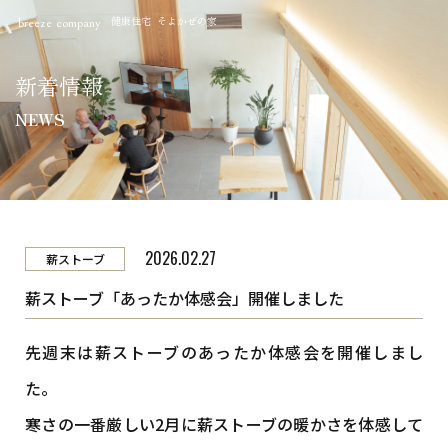
健康住宅 そよかぜの家
breeze company
新着情報
NEWS
2026.02.27
薪ストーブ
薪ストーブ「あったか体感会」開催しました
先週末は薪ストーブのあったか体感会を開催しまし
た。
寒さの一番厳しい2月に薪ストーブの暖かさを体感して