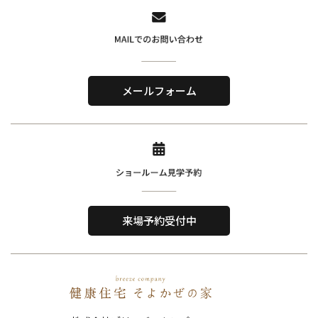
株式会社ブリーズ・カンパニー
〒619-0201
メールフォーム
京都府木津川市山城町綺田神ノ木5-3
​TEL．
0774-86-4962
Home
About Us
ホーム
私たちについて
来場予約受付中
Reason
Performance
選ばれる理由
住宅性能
Order House
Works
注文住宅
施工事例