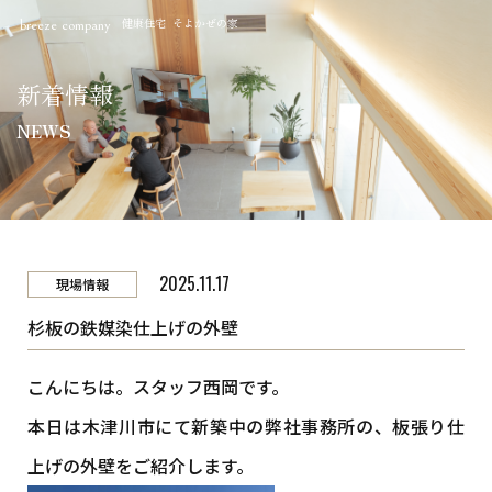
健康住宅 そよかぜの家
breeze company
新着情報
NEWS
2025.11.17
現場情報
杉板の鉄媒染仕上げの外壁
こんにちは。スタッフ西岡です。
本日は木津川市にて新築中の弊社事務所の、板張り仕
上げの外壁をご紹介します。