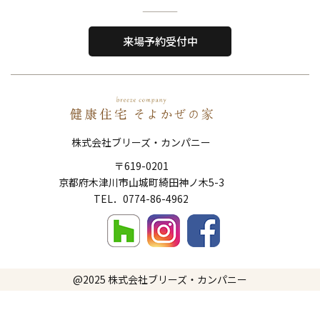
Home
About Us
ホーム
私たちについて
来場予約受付中
Reason
Performance
選ばれる理由
住宅性能
Order House
Works
注文住宅
施工事例
株式会社ブリーズ・カンパニー
Show Room
FAQ
〒619-0201
ショールーム
よくある質問
京都府木津川市山城町綺田神ノ木5-3
Topics
News
​​​​​​​TEL．
0774-86-4962
トピックス
新着情報
Company
Contact
会社概要
お問い合わせ
@2025
株式会社ブリーズ・カンパニー