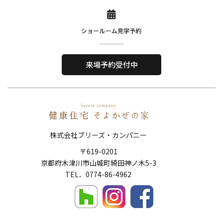
Home
About Us
ホーム
私たちについて
来場予約受付中
Reason
Performance
選ばれる理由
住宅性能
Order House
Works
注文住宅
施工事例
株式会社ブリーズ・カンパニー
Show Room
FAQ
〒619-0201
ショールーム
よくある質問
京都府木津川市山城町綺田神ノ木5-3
Topics
News
​​​​​​​TEL．
0774-86-4962
トピックス
新着情報
Company
Contact
会社概要
お問い合わせ