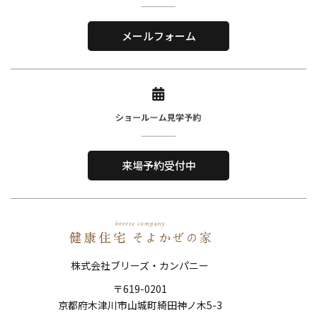
株式会社ブリーズ・カンパニー
〒619-0201
メールフォーム
京都府木津川市山城町綺田神ノ木5-3
​TEL．
0774-86-4962
Home
About Us
ホーム
私たちについて
来場予約受付中
Reason
Performance
選ばれる理由
住宅性能
Order House
Works
注文住宅
施工事例
株式会社ブリーズ・カンパニー
Show Room
FAQ
〒619-0201
ショールーム
よくある質問
京都府木津川市山城町綺田神ノ木5-3