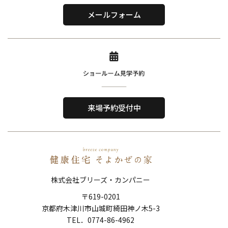
〒619-0201
メールフォーム
京都府木津川市山城町綺田神ノ木5-3
​TEL．
0774-86-4962
Home
About Us
ホーム
私たちについて
来場予約受付中
Reason
Performance
選ばれる理由
住宅性能
Order House
Works
注文住宅
施工事例
株式会社ブリーズ・カンパニー
Show Room
FAQ
〒619-0201
ショールーム
よくある質問
京都府木津川市山城町綺田神ノ木5-3
Topics
News
​​​​​​​TEL．
0774-86-4962