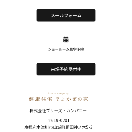
株式会社ブリーズ・カンパニー
〒619-0201
メールフォーム
京都府木津川市山城町綺田神ノ木5-3
​TEL．
0774-86-4962
Home
About Us
ホーム
私たちについて
来場予約受付中
Reason
Performance
選ばれる理由
住宅性能
Order House
Works
注文住宅
施工事例
株式会社ブリーズ・カンパニー
Show Room
FAQ
〒619-0201
ショールーム
よくある質問
京都府木津川市山城町綺田神ノ木5-3