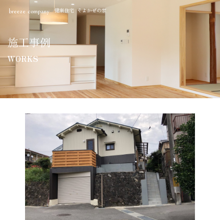
健康住宅 そよかぜの家
breeze company
施工事例
WORKS