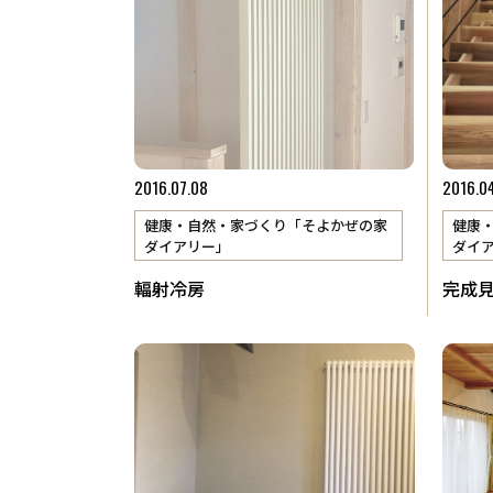
​TEL．
0774-86-4962
新着情
2016.07.08
2016.0
健康・自然・家づくり「そよかぜの家
健康
ダイアリー」
ダイ
輻射冷房
完成