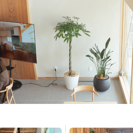
e
About Us
私たちについて
ormance
Order House
能
注文住宅
w Room
FAQ
ルーム
よくある質問
s
Company