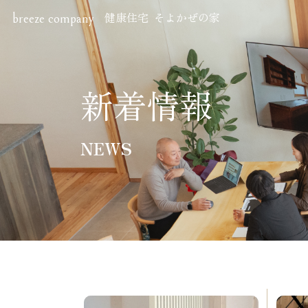
健康住宅 そよかぜの家
breeze company
Hom
ホーム
新着情報
Perf
NEWS
住宅性
Sho
ショー
株式会社ブリーズ・カンパニー
〒619-0201
New
京都府木津川市山城町綺田神ノ木5-3